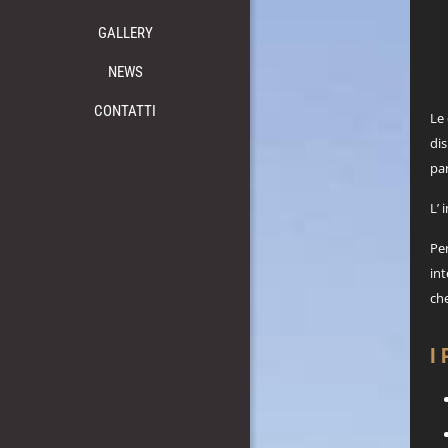
GALLERY
NEWS
CONTATTI
Le 
dis
pa
L’ 
Per
int
che
I