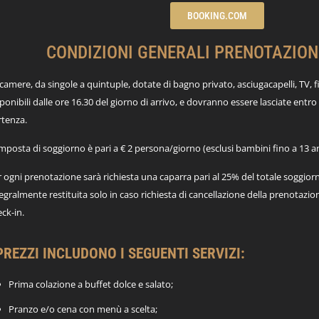
BOOKING.COM
CONDIZIONI GENERALI PRENOTAZION
camere, da singole a quintuple, dotate di bagno privato, asciugacapelli, TV, 
ponibili dalle ore 16.30 del giorno di arrivo, e dovranno essere lasciate entro 
rtenza.
imposta di soggiorno è pari a € 2 persona/giorno (esclusi bambini fino a 13 
 ogni prenotazione sarà richiesta una caparra pari al 25% del totale soggiorn
egralmente restituita solo in caso richiesta di cancellazione della prenotazion
ck-in.
 PREZZI INCLUDONO I SEGUENTI SERVIZI:
Prima colazione a buffet dolce e salato;
Pranzo e/o cena con menù a scelta;