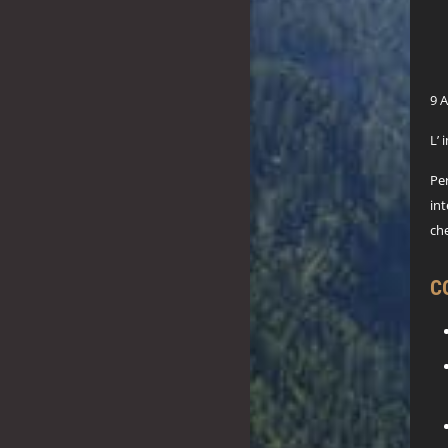
9 A
L’ 
Per
int
che
C