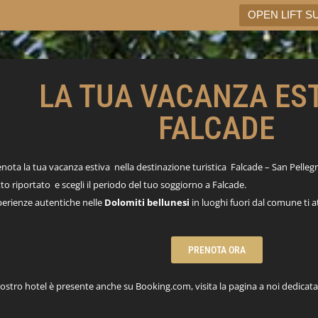
OPEN LIFT SUMMER 2026
OPEN LIFT S
LA TUA VACANZA EST
FALCADE
nota la tua vacanza estiva nella destinazione turistica Falcade – San Pellegr
to riportato e scegli il periodo del tuo soggiorno a Falcade.
perienze autentiche nelle
Dolomiti bellunesi
in luoghi fuori dal comune ti 
PRENOTA ORA
nostro hotel è presente anche su Booking.com, visita la pagina a noi dedicata