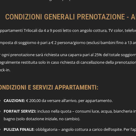
CONDIZIONI GENERALI PRENOTAZIONE - 
ppartamenti Trilocali da 4 a 9 posti letto con angolo cottura, TV color, telef
imposta di soggiorno è pari a € 2 persona/giorno (esclusi bambini fino a 13 
 ogni prenotazione sarà richiesta una caparra pari al 25% del totale soggiorn
egralmente restituita solo in caso richiesta di cancellazione della prenotazion
ck-in.
ONDIZIONI E SERVIZI APPARTAMENTI:
CAUZIONE:
€ 200,00 da versare all’arrivo, per appartamento.
FORFAIT SERVIZI:
incluso nella quota – consumi luce, acqua, biancheria ini
bagno (solo dotazione iniziale, no cambio).
PULIZIA FINALE:
obbligatoria – angolo cottura a carico dell’ospite. Per l