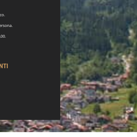
co.
persona.
,00.
NTI