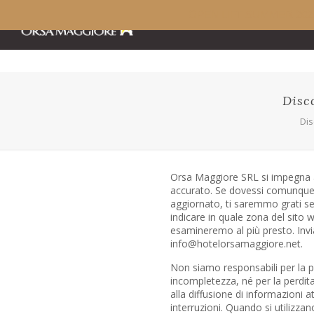
OPEN LIFT SUMMER 202
Disc
Di
Orsa Maggiore SRL si impegna 
accurato. Se dovessi comunque 
aggiornato, ti saremmo grati se
indicare in quale zona del sito 
esamineremo al più presto. Invia
info@
hotelorsamaggiore.net
.
Non siamo responsabili per la p
incompletezza, né per la perdita
alla diffusione di informazioni a
interruzioni. Quando si utilizza