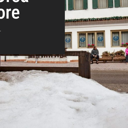
ore
.