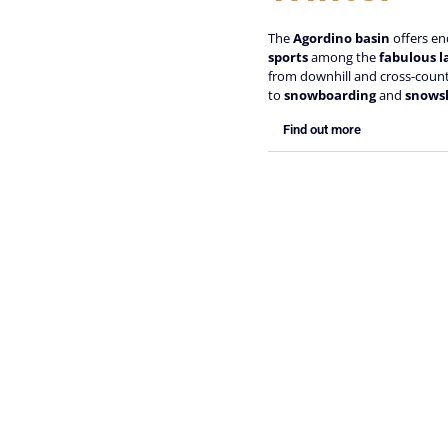
The
Agordino basin
offers en
sports
among the
fabulous l
from downhill and cross-count
to
snowboarding
and
snows
Find out more