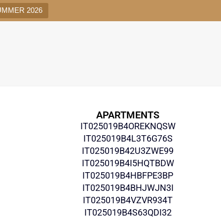
UMMER 2026
APARTMENTS
IT025019B4OREKNQSW
IT025019B4L3T6G76S
IT025019B42U3ZWE99
IT025019B4I5HQTBDW
IT025019B4HBFPE3BP
IT025019B4BHJWJN3I
IT025019B4VZVR934T
IT025019B4S63QDI32