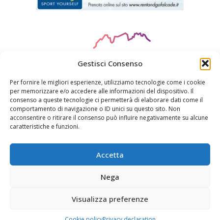
Gestisci Consenso
Per fornire le migliori esperienze, utilizziamo tecnologie come i cookie
per memorizzare e/o accedere alle informazioni del dispositivo. Il
consenso a queste tecnologie ci permetterà di elaborare dati come il
CIN
: HOTEL IT025019A17W3E9TGC
comportamento di navigazione o ID unici su questo sito. Non
acconsentire o ritirare il consenso può influire negativamente su alcune
caratteristiche e funzioni.
© ORSA MAGGIORE S.R.L. - FALCADE BELLUNO - P.IVA
04748490275 DESIGN & DEVELOPMENT BY
WG
COMUNICAZIONE
Accetta
Nega
Cookie Policy
Privacy Declaration
Disclaimer
CIN Codes
Visualizza preferenze
Cookie policy
Privacy declaration