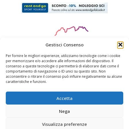
Gestisci Consenso
Per fornire le migliori esperienze, utilizziamo tecnologie come i cookie
per memorizzare e/o accedere alle informazioni del dispositivo. Il
consenso a queste tecnologie ci permetterà di elaborare dati come il
CIN
: HOTEL IT025019A17W3E9TGC
comportamento di navigazione o ID unici su questo sito. Non
acconsentire o ritirare il consenso può influire negativamente su alcune
caratteristiche e funzioni.
© ORSA MAGGIORE S.R.L. - FALCADE BELLUNO - P.IVA
04748490275 DESIGN & DEVELOPMENT BY
WG
COMUNICAZIONE
Accetta
Nega
Cookie Policy
Privacy Declaration
Disclaimer
CIN Codes
Visualizza preferenze