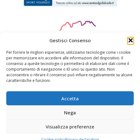
Gestisci Consenso
Per fornire le migliori esperienze, utilizziamo tecnologie come i cookie
per memorizzare e/o accedere alle informazioni del dispositivo. Il
consenso a queste tecnologie ci permetterà di elaborare dati come il
CIN
: HOTEL IT025019A17W3E9TGC
comportamento di navigazione o ID unici su questo sito. Non
acconsentire o ritirare il consenso può influire negativamente su alcune
caratteristiche e funzioni.
© ORSA MAGGIORE S.R.L. - FALCADE BELLUNO - P.IVA
04748490275 DESIGN & DEVELOPMENT BY
WG
COMUNICAZIONE
Accetta
Nega
Cookie Policy
Privacy Declaration
Disclaimer
CIN Codes
Visualizza preferenze
Cookie policy
Privacy declaration